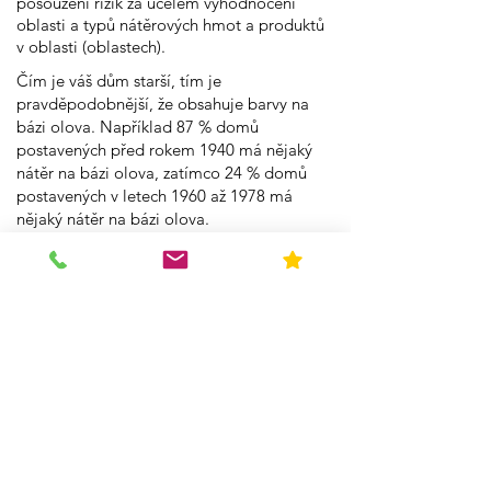
posouzení rizik za účelem vyhodnocení
oblasti a typů nátěrových hmot a produktů
v oblasti (oblastech).
Čím je váš dům starší, tím je
pravděpodobnější, že obsahuje barvy na
bázi olova. Například 87 % domů
postavených před rokem 1940 má nějaký
nátěr na bázi olova, zatímco 24 % domů
postavených v letech 1960 až 1978 má
nějaký nátěr na bázi olova.
Jediným způsobem, jak identifikovat
množství/koncentraci nátěru na bázi olova v
oblasti, je provedení inspekce nebo
posouzení rizik za účelem vyhodnocení
oblasti a typů nátěrových hmot a produktů
v oblasti (oblastech).
What Makes Us