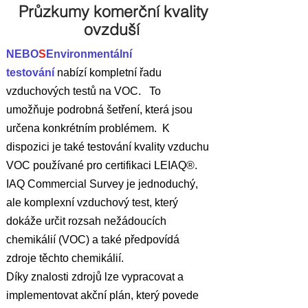
Průzkumy komerční kvality
ovzduší
NEBO
S
Environmentální
testování
nabízí kompletní řadu
vzduchových testů na VOC. To
umožňuje podrobná šetření, která jsou
určena konkrétním problémem. K
dispozici je také testování kvality vzduchu
VOC používané pro certifikaci LEIAQ®.
IAQ Commercial Survey je jednoduchý,
ale komplexní vzduchový test, který
dokáže určit rozsah nežádoucích
chemikálií (VOC) a také předpovídá
zdroje těchto chemikálií.
Díky znalosti zdrojů lze vypracovat a
implementovat akční plán, který povede