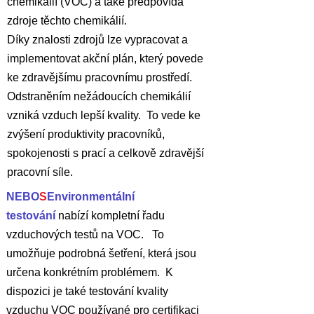
chemikálií (VOC) a také předpovídá
zdroje těchto chemikálií.
Díky znalosti zdrojů lze vypracovat a
implementovat akční plán, který povede
ke zdravějšímu pracovnímu prostředí.
Odstraněním nežádoucích chemikálií
vzniká vzduch lepší kvality. To vede ke
zvýšení produktivity pracovníků,
spokojenosti s prací a celkově zdravější
pracovní síle.
NEBO
S
Environmentální
testování
nabízí kompletní řadu
vzduchových testů na VOC. To
umožňuje podrobná šetření, která jsou
určena konkrétním problémem. K
dispozici je také testování kvality
vzduchu VOC používané pro certifikaci