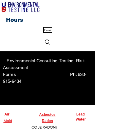
Hours
Email
Environmental Consulting, Testing, Risk
Assessment
Forms Ph:
630-
915-9434
Air
Lead
Asbestos
Water
Mold
Radon
CO JE RADON?