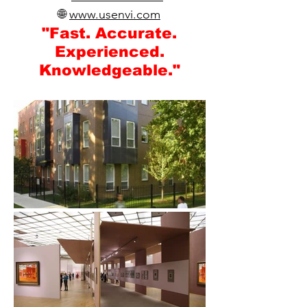
🌐
www.usenvi.com​
"Fast. Accurate.
Experienced.
Knowledgeable."