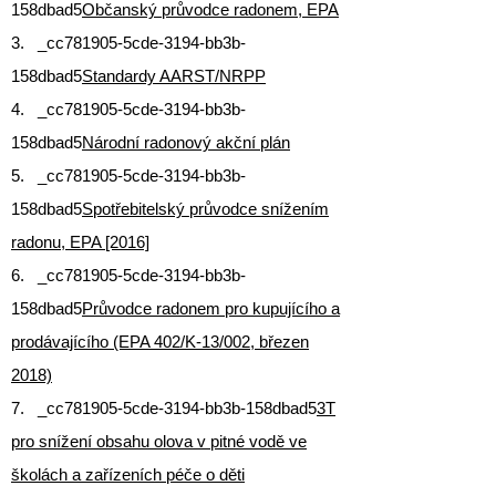
158dbad5
Občanský průvodce radonem, EPA
3. _cc781905-5cde-3194-bb3b-
158dbad5
Standardy AARST/NRPP
4. _cc781905-5cde-3194-bb3b-
158dbad5
Národní radonový akční plán
5. _cc781905-5cde-3194-bb3b-
158dbad5
Spotřebitelský průvodce snížením
radonu, EPA [2016]
6. _cc781905-5cde-3194-bb3b-
158dbad5
Průvodce radonem pro kupujícího a
prodávajícího (EPA 402/K-13/002, březen
2018)
7. _cc781905-5cde-3194-bb3b-158dbad5
3T
pro snížení obsahu olova v pitné vodě ve
školách a zařízeních péče o děti