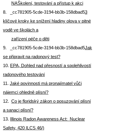
NA
Školení, testování a přístup k akci
8. _cc781905-5cde-3194-bb3b-158dbad5
3
klíčové kroky ke snížení hladiny olova v pitné
vodě ve školách a
zařízení péče o děti
9. _cc781905-5cde-3194-bb3b-158dbad5
Jak
se připravit na radonový test?
10.
EPA, Dohled nad přesností a spolehlivostí
radonového testování
11.
Jaké povinnosti má pronajímatel vůči
nájemci ohledně plísní?
12.
Co je floridský zákon o posuzování plísní
a sanaci plísní?
13.
Illinois Radon Awareness Act: Nuclear
Safety, 420 ILCS 46/)