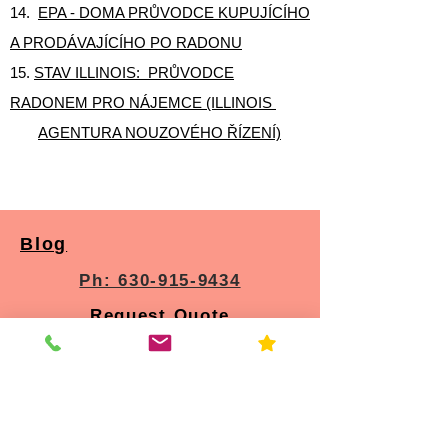
14.
EPA - DOMA PRŮVODCE KUPUJÍCÍHO
A PRODÁVAJÍCÍHO PO RADONU
15.
STAV ILLINOIS: PRŮVODCE
RADONEM PRO NÁJEMCE (ILLINOIS
AGENTURA NOUZOVÉHO ŘÍZENÍ)
Blog
Ph: 630-915-9434
Request Quote
Resources
Home
About Us