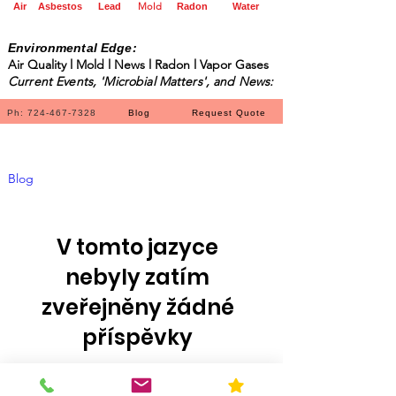
Mold
Air
Asbestos
Lead
Radon
Water
Environmental Edge:
Air Quality l Mold l News l Radon l Vapor Gases
Current Events, 'Microbial Matters', and News:
Ph: 724-467-7328
Blog
Request Quote
Blog
V tomto jazyce
nebyly zatím
zveřejněny žádné
příspěvky
Až budou příspěvky zveřejněny,
uvidíte je zde.