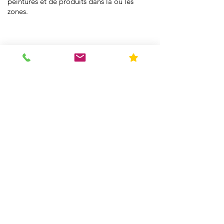
peintures et de produits dans la ou les
zones.
​Schedule Asbestos
Testing Today!
📞
724-467-7328
📧
info@usenvi.com
🌐
www.usenvi.com​
"Fast. Accurate.
Experienced.
Knowledgeable."