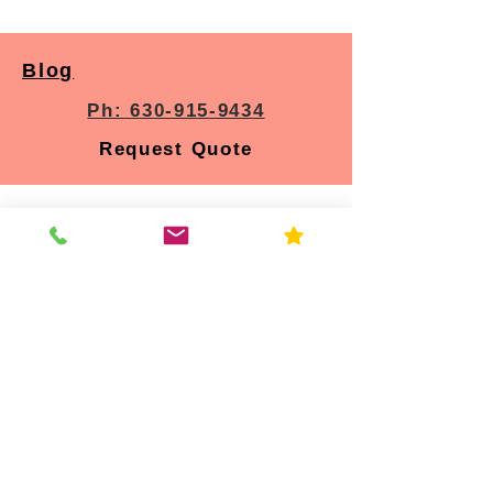
Blog
Ph: 630-915-9434
Request Quote
Resources
Home
About Us
Contact
FAQ
Forms
Licenses & Accreditation
News
Privacy Policy
Service Area
Services