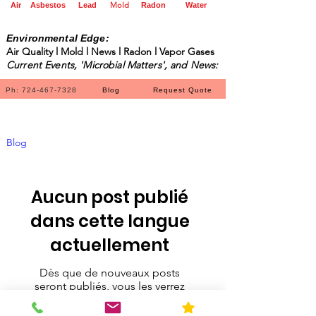
Mold
Air
Asbestos
Lead
Radon
Water
Environmental Edge:
Air Quality l Mold l News l Radon l Vapor Gases
Current Events, 'Microbial Matters', and News:
Ph: 724-467-7328
Blog
Request Quote
Blog
Aucun post publié
dans cette langue
actuellement
Dès que de nouveaux posts
seront publiés, vous les verrez
ici.