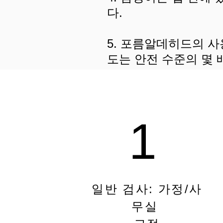
다.
5. 포름알데히드의 사
도는 안전 수준의 몇 
1
일반 검사: 가정/사
무실