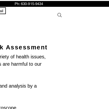
h: 630-915-9434
il
sk Assessment
iety of health issues,
s are harmful to our
and analysis by a
croscope.