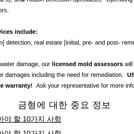
ors.
ices include:
detection, real estate [initial, pre- and post- rem
-water damage, our
licensed mold assessors
wil
or damages including the need for remediation.
US
ee warranty!
Ask your representative for more inf
금형에 대한 중요 정보
아야 할 10가지 사항
아야 할 10가지 사항