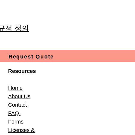
 규정 정의
Request Quote
Resources
Home
About Us
Contact
FAQ
Forms
Licenses &