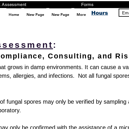
ng, Testing, Risk Assessment Forms P
Hours
Ema
Home
New Page
New Page
More
pt src="https://analytics.ahrefs.com/analytics.js" data-key="+it3HaeRIhIN8nLEZR2L5g" async></script>
ssessment
:
ompliance, Consulting, and Ri
hat grows in damp environments. It can cause a var
ems, allergies, and infections. Not all fungal spore
f fungal spores may only be verified by sampling 
boratory.
 may only be confirmed with the assistance of a mi