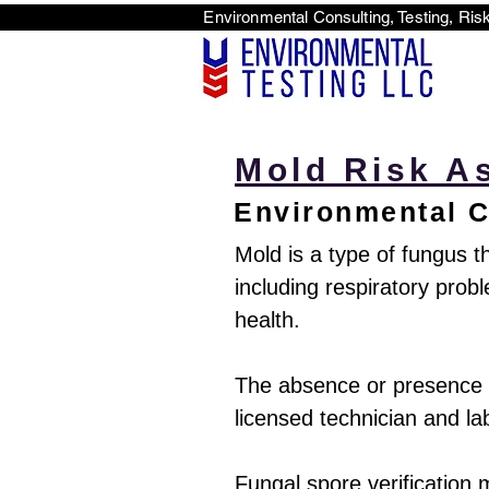
Environmental Consulti
<scri
Mold Risk A
Environmental C
Mold is a type of fungus t
including respiratory probl
health.
The absence or presence o
licensed technician and la
Fungal spore verification