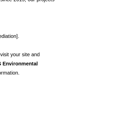
ediation].
l visit your site and
 Environmental
ormation.