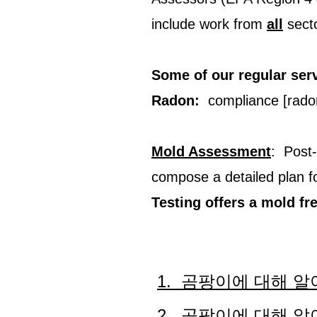
include work from
all
sect
Some of our regular serv
Radon:
compliance [radon] 
Mold Assessment
: Post
compose a detailed plan f
Testing
offers a mold fr
1. 곰팡이에 대해 알
2. 곰팡이에 대해 알