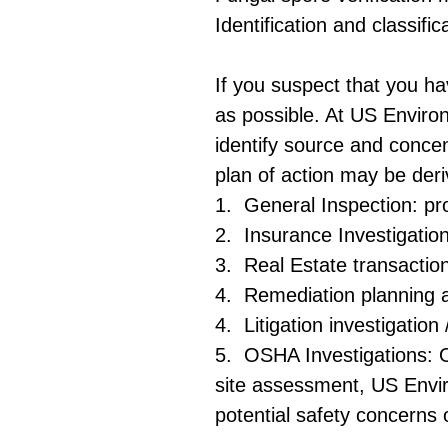
Identification and classif
If you suspect that you ha
as possible. At
US Environ
identify source and concen
plan of action may be der
1. General Inspection: pr
2. Insurance Investigation
3. Real Estate transaction
4. Remediation planning 
4. Litigation investigatio
5. OSHA Investigations: OS
site assessment,
US Envi
potential safety concerns 