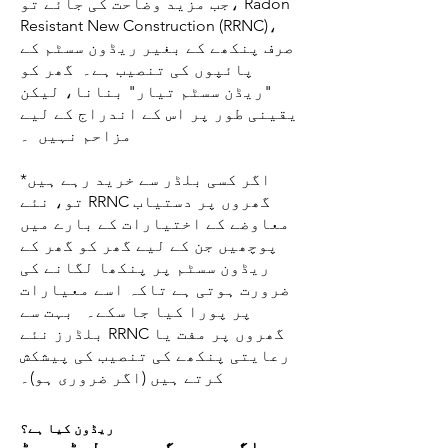
جب مزید وضاحت کی جائے تو، Radon
Resistant New Construction (RRNC)،
صرف پنکھے کے بغیر ریڈون سسٹم کے
پائپوں کی تنصیب ہے۔ گھر کو
"ریڈن سسٹم تیار" بنانا، لیکن
یقینی طور پر اس کے اندراج کے لیے
مزاحم نہیں ۔
*اگر کسی بلڈر سے خرید رہے ہیں
تو، نئے RRNC گھروں پر دستیاب
معاوضے کے اختیارات کے بارے میں
پوچھیں جن کے لیے گھر کو گھر کے
ریڈون سسٹم پر پنکھا لگانے کی
ضرورت ہوتی ہے تاکہ اسے معیارات
پر پورا کیا جا سکے۔ بہت سے
بلڈرز نئے RRNC گھروں پر مفت یا
رعایتی پنکھے کی تنصیب کی پیشکش
کرتے ہیں (اگر ضروری ہو)۔
ریڈون کیا ہے؟