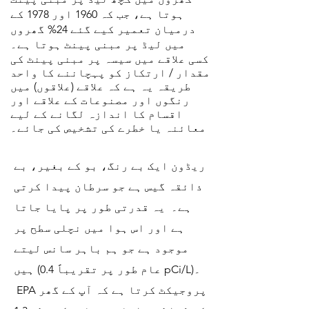
ہوتا ہے، جب کہ 1960 اور 1978 کے
درمیان تعمیر کیے گئے 24% گھروں
میں لیڈ پر مبنی پینٹ ہوتا ہے۔
کسی علاقے میں سیسہ پر مبنی پینٹ کی
مقدار / ارتکاز کو پہچاننے کا واحد
طریقہ یہ ہے کہ علاقے (علاقوں) میں
رنگوں اور مصنوعات کے علاقے اور
اقسام کا اندازہ لگانے کے لیے
معائنہ یا خطرے کی تشخیص کی جائے۔
ریڈون ایک بے رنگ، بو کے بغیر، بے
ذائقہ گیس ہے جو سرطان پیدا کرتی
ہے۔ یہ قدرتی طور پر پایا جاتا
ہے اور اس ہوا میں نچلی سطح پر
موجود ہے جو ہم باہر سانس لیتے
ہیں (عام طور پر تقریباً 0.4 pCi/L)۔
EPA پروجیکٹ کرتا ہے کہ آپ کے گھر