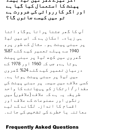
اگر میرے گھر میں لیڈ بیسڈ
پینٹ کا استعمال کیا گیا ہے
اور اگر کارروائی کی ضرورت ہے
تو میں کیسے جانوں گا؟
آپ کا گھر جتنا پرانا ہوگا، اتنا
ہی زیادہ امکان ہے کہ اس میں لیڈ
پر مبنی پینٹ ہو۔ مثال کے طور پر،
1940 سے پہلے تعمیر کیے گئے 87%
گھروں میں کچھ لیڈ پر مبنی پینٹ
ہوتا ہے، جب کہ 1960 اور 1978 کے
درمیان تعمیر کیے گئے 24% گھروں
میں لیڈ پر مبنی پینٹ ہوتا ہے۔
کسی علاقے میں سیسہ پر مبنی پینٹ کی
مقدار / ارتکاز کو پہچاننے کا واحد
طریقہ یہ ہے کہ علاقے (علاقوں) میں
رنگوں اور مصنوعات کے علاقے اور
اقسام کا اندازہ لگانے کے لیے
معائنہ یا خطرے کی تشخیص کی جائے۔
Frequently Asked Questions