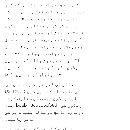
سکتی ہے جبکہ آپ کے پڑوسی کے گھر
میں نہیں ہے۔ ٹیسٹنگ ہی اس بات کا
تعین کرنے کا واحد طریقہ ہے کہ
آیا آپ کو کوئی مسئلہ ہے۔ ریڈون
ٹیسٹنگ آسان اور سستی ہے، اور یہ
"آپ کی زندگی بچ سکتی ہے۔ ہر سال
پھیپھڑوں کے کینسر سے ہونے والی
ہزاروں اموات سے بچا جا سکتا ہے
اگر بلند ریڈون والے گھروں میں
ریڈون آلودگی کو کم کرنے کے لیے
تبدیلیاں کی جائیں۔" [3]
اگر آپ گھر خرید رہے ہیں تو،
USEPA ہر جائیداد کے لین دین کے
لیے ریڈون ٹیسٹ کی سفارش کرتا
ہے۔ -bb3b-136bad5cf58d_ ریڈون کی
دوبارہ جانچ دو سالہ بنیاد پر کی
جانی چاہیے۔
یہاں تک کہ وہ گھر بھی جن میں