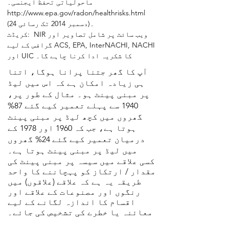
ماحولیاتی تحفظ ایجنسی۔
http://www.epa.gov/radon/healthrisks.html
(24 دسمبر 2014 تک رسائی)۔
کریڈٹ: NIR ویب سائٹ پر شامل تصاویر اور
گرافس کے لیے ACS, EPA, InterNACHI, NACHI
اور UIC کا شکریہ ادا کرنا چاہے گا۔
آپ کا گھر جتنا پرانا ہوگا، اتنا
ہی زیادہ امکان ہے کہ اس میں لیڈ
پر مبنی پینٹ ہو۔ مثال کے طور پر،
1940 سے پہلے تعمیر کیے گئے 87%
گھروں میں کچھ لیڈ پر مبنی پینٹ
ہوتا ہے، جب کہ 1960 اور 1978 کے
درمیان تعمیر کیے گئے 24% گھروں
میں لیڈ پر مبنی پینٹ ہوتا ہے۔
کسی علاقے میں سیسہ پر مبنی پینٹ کی
مقدار / ارتکاز کو پہچاننے کا واحد
طریقہ یہ ہے کہ علاقے (علاقوں) میں
رنگوں اور مصنوعات کے علاقے اور
اقسام کا اندازہ لگانے کے لیے
معائنہ یا خطرے کی تشخیص کی جائے۔