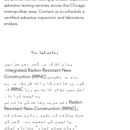
asbestos testing services across the Chicago
metropolitan area. Contact us to schedule a
certified asbestos inspection and laboratory
analysis.
ریڈون کیا ہے؟
یہاں تک کہ وہ گھر بھی جن میں
integrated Radon Resistant New
Construction (RRNC) ہے، یہ یقینی
طور پر جاننے کا واحد طریقہ یہ ہے
کہ RRNC اصل میں مؤثر ثابت ہو رہا
ہے ٹیسٹ کرانا۔
جب مزید وضاحت کی جائے تو، Radon
Resistant New Construction (RRNC)،
صرف پنکھے کے بغیر ریڈون سسٹم کے
پائپوں کی تنصیب ہے۔ گھر کو
"ریڈن سسٹم تیار" بنانا، لیکن