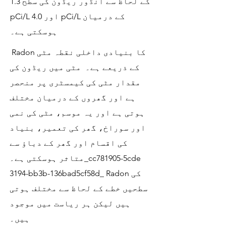
کے لحاظ سے انڈور ریڈون کی سطح 1.3
pCi/L اور 4.0 pCi/L کے درمیان
ہوسکتی ہے۔
Radon کا بنیادی داخلی نقطہ مٹی
کے ذریعے ہے۔ مٹی میں ریڈون کی
مقدار مٹی کی کیمسٹری پر منحصر
ہے اور گھروں کے درمیان مختلف
ہوتی ہے اور یہ موسم، مٹی کی نمی
اور سوراخ، گھر کی تعمیر، بنیاد
کی اقسام اور گھر کے دباؤ سے
متاثر ہوسکتی ہے۔_cc781905-5cde
3194-bb3b-136bad5cf58d_ Radon کی
سطحیں خطے کے لحاظ سے مختلف ہوتی
ہیں لیکن ہر ریاست میں موجود
ہیں۔