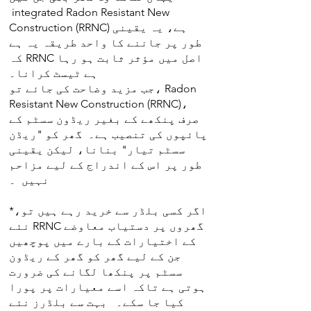
integrated Radon Resistant New
Construction (RRNC) ہے، یہ یقینی
طور پر جاننے کا واحد طریقہ یہ ہے
کہ RRNC اصل میں مؤثر ثابت ہو رہا
ہے ٹیسٹ کرانا۔
جب مزید وضاحت کی جائے تو، Radon
Resistant New Construction (RRNC)،
صرف پنکھے کے بغیر ریڈون سسٹم کے
پائپوں کی تنصیب ہے۔ گھر کو "ریڈن
سسٹم تیار" بنانا، لیکن یقینی
طور پر اس کے اندراج کے لیے مزاحم
نہیں ۔
*اگر کسی بلڈر سے خرید رہے ہیں تو،
نئے RRNC گھروں پر دستیاب معاوضے
کے اختیارات کے بارے میں پوچھیں
جن کے لیے گھر کو گھر کے ریڈون
سسٹم پر پنکھا لگانے کی ضرورت
ہوتی ہے تاکہ اسے معیارات پر پورا
کیا جا سکے۔ بہت سے بلڈرز نئے