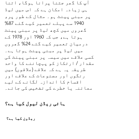
آپ کا گھر جتنا پرانا ہوگا، اتنا
ہی زیادہ امکان ہے کہ اس میں لیڈ
پر مبنی پینٹ ہو۔ مثال کے طور پر،
1940 سے پہلے تعمیر کیے گئے 87%
گھروں میں کچھ لیڈ پر مبنی پینٹ
ہوتا ہے، جب کہ 1960 اور 1978 کے
درمیان تعمیر کیے گئے 24% گھروں
میں لیڈ پر مبنی پینٹ ہوتا ہے۔
کسی علاقے میں سیسہ پر مبنی پینٹ کی
مقدار / ارتکاز کو پہچاننے کا واحد
طریقہ یہ ہے کہ علاقے (علاقوں) میں
رنگوں اور مصنوعات کے علاقے اور
اقسام کا اندازہ لگانے کے لیے
معائنہ یا خطرے کی تشخیص کی جائے۔
ہائی ریڈن لیول کیا ہے؟
ریڈون کیا ہے؟