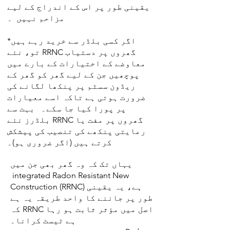
یقینی طور پر اس کے اندراج کے لیے
مزاحم نہیں ۔
*اگر کسی بلڈر سے خرید رہے ہیں
تو، نئے RRNC گھروں پر دستیاب
معاوضے کے اختیارات کے بارے میں
پوچھیں جن کے لیے گھر کو گھر کے
ریڈون سسٹم پر پنکھا لگانے کی
ضرورت ہوتی ہے تاکہ اسے معیارات
پر پورا کیا جا سکے۔ بہت سے
بلڈرز نئے RRNC گھروں پر مفت یا
رعایتی پنکھے کی تنصیب کی پیشکش
کرتے ہیں (اگر ضروری ہو)۔
یہاں تک کہ وہ گھر بھی جن میں
integrated Radon Resistant New
Construction (RRNC) ہے، یہ یقینی
طور پر جاننے کا واحد طریقہ یہ ہے
کہ RRNC اصل میں مؤثر ثابت ہو رہا
ہے ٹیسٹ کرانا۔