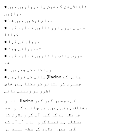
● فاؤنڈیشن کے فرش یا دیواروں میں
دراڑیں
● معلق فرشوں میں خلا
● سمپ پمپوں اور نالوں کے ارد گرد
کھلنا
● دیوار کی گہا
● تعمیراتی جوڑ
● سروس پائپ یا تاروں کے ارد گرد
خلا
● رینگنے کی جگہیں۔
● پانی کی فراہمی (Radon پانی کے
جسموں کو متاثر کر سکتا ہے، خاص
طور پر زمینی پانی)
نمبر Radon کی سطحیں گھر گھر
مختلف ہوتی ہیں۔ یہ جاننے کا واحد
طریقہ ہے کہ کیا آپ کو ریڈون کا
مسئلہ ہے ٹیسٹ کروانا۔ "...آپ کے
گھر میں ریڈون کی سطح بلند ہو