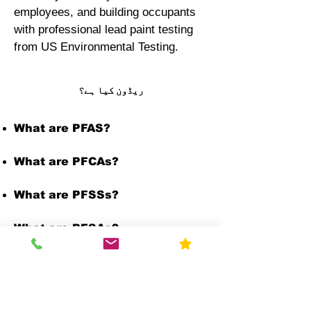
employees, and building occupants
with professional lead paint testing
from US Environmental Testing.
ریڈون کیا ہے؟
What are PFAS?
What are PFCAs?
What are PFSSs?
What are PFSAs?
What are n:2 FTSAs?
What is E Coli?