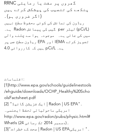
RRNC گھروں پر مفت یا رعایتی
پنکھے کی تنصیب کی پیشکش کرتے ہیں
(اگر ضروری ہو)۔
ریڈون کی نمائش کی کوئی محفوظ سطح نہیں
ہے۔ Radon گیس کی پیمائش per لیٹر (pCi/L)
میں کی جاتی ہے۔ موجودہ ہوا سے چلنے والی
ریڈون سطح جس پر EPA اور IEMA تجویز کرتے
ہیں کہ کارروائی 4.0 pCi/L ہے۔
اقتباسات:
[1]
http://www.epa.gov/schools/guidelinestools
/ehguide/downloads/OCHP_Healthy%20Scho
olsFactsheet.pdf
[2] "ایک فزیشن گائیڈ | Radon | US EPA۔"
امریکی ماحولیاتی تحفظ ایجنسی۔
http://www.epa.gov/radon/pubs/physic.html#
(24 دسمبر 2014 تک رسائی)۔
WhatIs
[3]"صحت کے خطرات | Radon | US EPA۔" امریکی