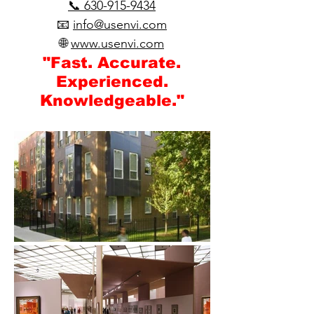
📞 630-915-9434
📧
info@usenvi.com
🌐
www.usenvi.com​
"Fast. Accurate.
Experienced.
Knowledgeable."