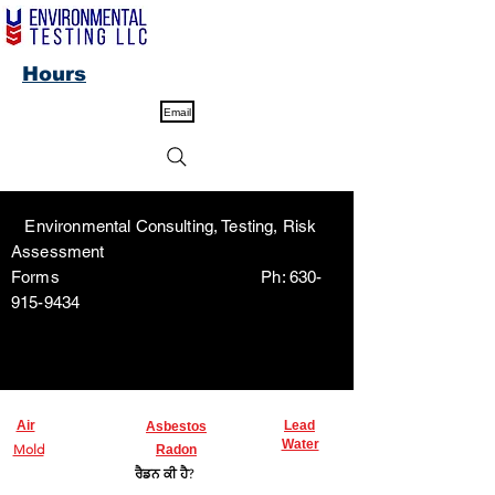
Hours
Email
Environmental Consulting, Testing, Risk
Assessment
Forms Ph:
630-
915-9434
Air
Lead
Asbestos
Water
Mold
Radon
ਰੈਡਨ ਕੀ ਹੈ?